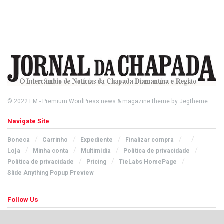
© 2022
FM
- Premium WordPress news & magazine theme by
Jegtheme
.
Navigate Site
Boneca
Carrinho
Expediente
Finalizar compra
Loja
Minha conta
Multimídia
Política de privacidade
Política de privacidade
Pricing
TieLabs HomePage
Slide Anything Popup Preview
Follow Us