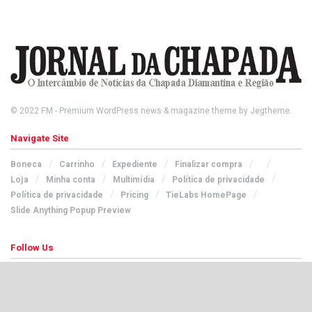
© 2022
FM
- Premium WordPress news & magazine theme by
Jegtheme
.
Navigate Site
Boneca
Carrinho
Expediente
Finalizar compra
Loja
Minha conta
Multimídia
Política de privacidade
Política de privacidade
Pricing
TieLabs HomePage
Slide Anything Popup Preview
Follow Us