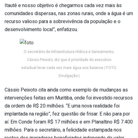
Itautê e nosso objetivo é chegarmos cada vez mais às
comunidades dispersas, nas zonas rurais, onde a água é um
recurso valioso para a sobrevivência da população e o
desenvolvimento local”, enfatizou.
O secretário de Infraestrutura Hídrica e Saneamento,
Cássio Peixoto, diz que é prioridade do executivo
estadual levar cada vez mais água aos baianos | FOTO:
Divulgação |
Cássio Peixoto cita ainda como exemplo de mudanças as
intervenções feitas em Muritiba, onde foi investido recursos
da ordem de R$ 20 milhões. “E uma nova realidade foi
implantada na região”, fez questão de frisar. E não para por
aí. Em Conde foram R$ 17 milhões e em Planaltino R$ 7.400
milhões. Para o secretário, a felicidade estampada nos