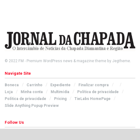
© 2022
FM
- Premium WordPress news & magazine theme by
Jegtheme
.
Navigate Site
Boneca
Carrinho
Expediente
Finalizar compra
Loja
Minha conta
Multimídia
Política de privacidade
Política de privacidade
Pricing
TieLabs HomePage
Slide Anything Popup Preview
Follow Us