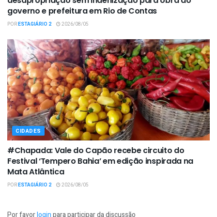
desapropriação sem indenização para obra do
governo e prefeitura em Rio de Contas
POR
ESTAGIÁRIO 2
2026/08/05
CIDADES
#Chapada: Vale do Capão recebe circuito do
Festival ‘Tempero Bahia’ em edição inspirada na
Mata Atlântica
POR
ESTAGIÁRIO 2
2026/08/05
Por favor
login
para participar da discussão