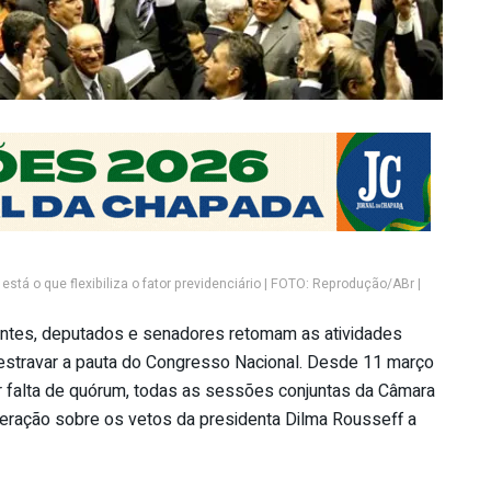
está o que flexibiliza o fator previdenciário | FOTO: Reprodução/ABr |
ntes, deputados e senadores retomam as atividades
destravar a pauta do Congresso Nacional. Desde 11 março
por falta de quórum, todas as sessões conjuntas da Câmara
ração sobre os vetos da presidenta Dilma Rousseff a