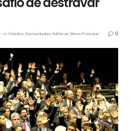
fio de destravar
0
0
no
Cidades
,
Curiosidades
,
Editorial
,
Menu Principal