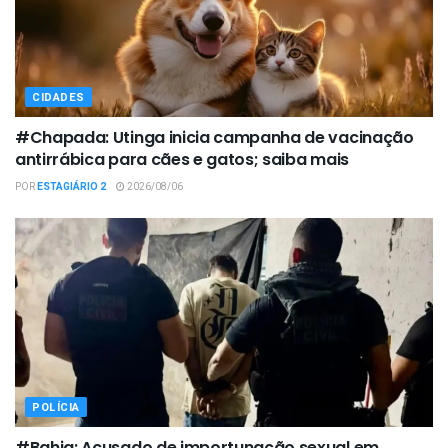
CIDADES
#Chapada: Utinga inicia campanha de vacinação
antirrábica para cães e gatos; saiba mais
POR
ESTAGIÁRIO 2
2026/08/06
POLÍCIA
#Bahia: Acusado de importunação sexual em