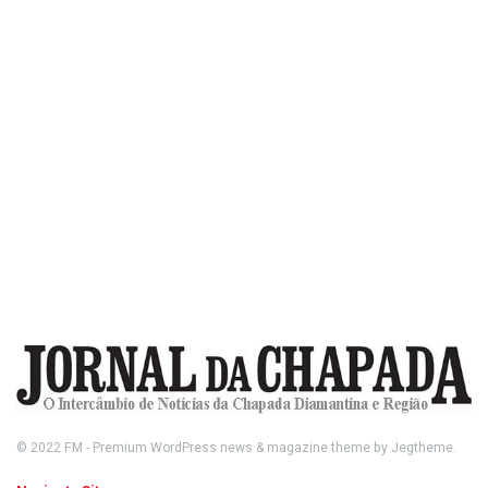
© 2022
FM
- Premium WordPress news & magazine theme by
Jegtheme
.