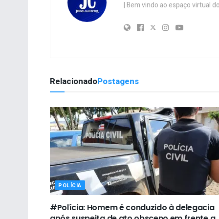
| Bem vindo ao espaço virtual
Relacionado
Postagens
POLÍCIA
#Polícia: Homem é conduzido à delegacia
após suspeita de ato obsceno em frente a