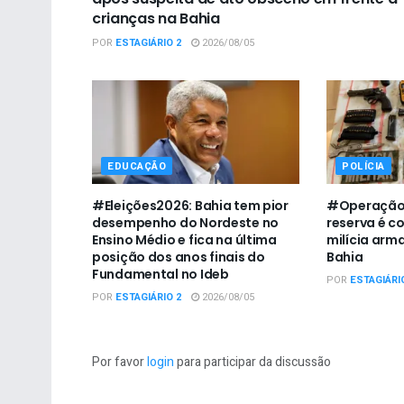
crianças na Bahia
POR
ESTAGIÁRIO 2
2026/08/05
EDUCAÇÃO
POLÍCIA
#Eleições2026: Bahia tem pior
#Operação:
desempenho do Nordeste no
reserva é c
Ensino Médio e fica na última
milícia arm
posição dos anos finais do
Bahia
Fundamental no Ideb
POR
ESTAGIÁRI
POR
ESTAGIÁRIO 2
2026/08/05
Por favor
login
para participar da discussão