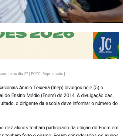
correrá no dia 27 | FOTO: Reprodução |
cionais Anísio Teixeira (Inep) divulgou hoje (5) o
nal do Ensino Médio (Enem) de 2014. A divulgação das
esultado, o dirigente da escola deve informar o número do
enos dez alunos tenham participado da edição do Enem em
s tenham feito o exame. Foram considerados os alunos