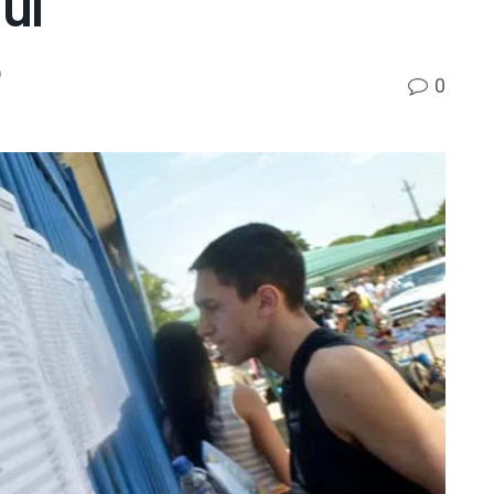
ui
9
0