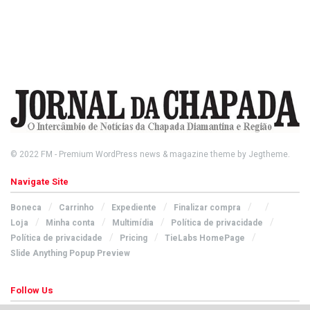
© 2022
FM
- Premium WordPress news & magazine theme by
Jegtheme
.
Navigate Site
Boneca
Carrinho
Expediente
Finalizar compra
Loja
Minha conta
Multimídia
Política de privacidade
Política de privacidade
Pricing
TieLabs HomePage
Slide Anything Popup Preview
Follow Us