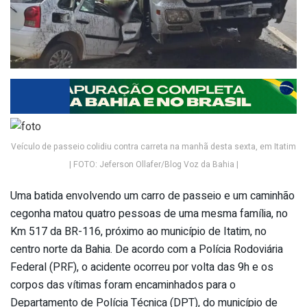
Veículo de passeio colidiu contra carreta na manhã desta sexta, em Itatim
| FOTO: Jeferson Ollafer/Blog Voz da Bahia |
Uma batida envolvendo um carro de passeio e um caminhão
cegonha matou quatro pessoas de uma mesma família, no
Km 517 da BR-116, próximo ao município de Itatim, no
centro norte da Bahia. De acordo com a Polícia Rodoviária
Federal (PRF), o acidente ocorreu por volta das 9h e os
corpos das vítimas foram encaminhados para o
Departamento de Polícia Técnica (DPT), do município de