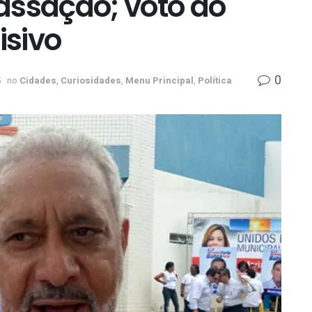
assação; voto do
isivo
0
5
no
Cidades
,
Curiosidades
,
Menu Principal
,
Política