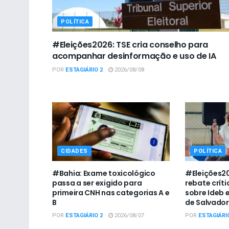
POLÍTICA
#Eleições2026: TSE cria conselho para
acompanhar desinformação e uso de IA
POR
ESTAGIÁRIO 2
2026/08/08
CIDADES
POLÍTICA
#Bahia: Exame toxicológico
#Eleições20
passa a ser exigido para
rebate crít
primeira CNH nas categorias A e
sobre Ideb 
B
de Salvador
POR
ESTAGIÁRIO 2
2026/08/07
POR
ESTAGIÁRI