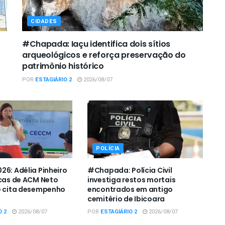
CIDADES
#Chapada: Iaçu identifica dois sítios
arqueológicos e reforça preservação do
patrimônio histórico
POR
ESTAGIÁRIO 2
2026/08/07
POLÍCIA
26: Adélia Pinheiro
#Chapada: Polícia Civil
icas de ACM Neto
investiga restos mortais
e cita desempenho
encontrados em antigo
cemitério de Ibicoara
O 2
2026/08/07
POR
ESTAGIÁRIO 2
2026/08/07