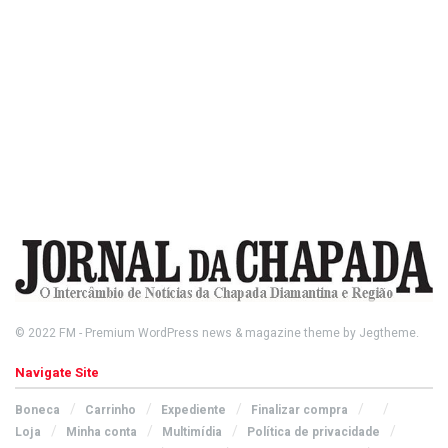
© 2022
FM
- Premium WordPress news & magazine theme by
Jegtheme
.
Navigate Site
Boneca
Carrinho
Expediente
Finalizar compra
Loja
Minha conta
Multimídia
Política de privacidade