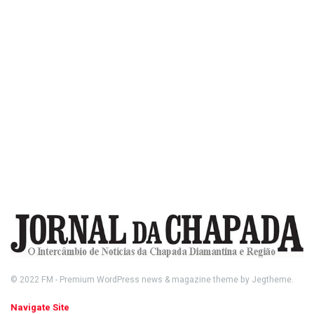
© 2022
FM
- Premium WordPress news & magazine theme by
Jegtheme
.
Navigate Site