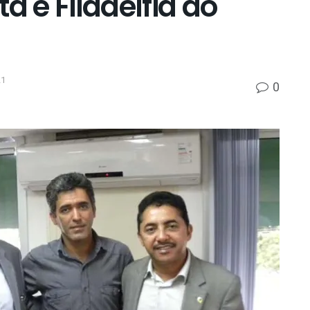
ã e Filadélfia ao
21
0