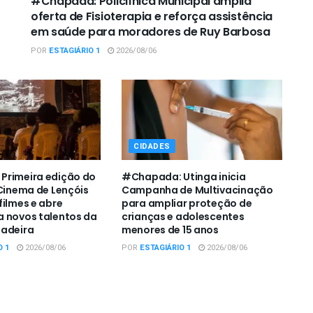
#Chapada: Policlínica Municipal amplia
oferta de Fisioterapia e reforça assistência
em saúde para moradores de Ruy Barbosa
POR
ESTAGIÁRIO 1
2026/08/06
CIDADES
Primeira edição do
#Chapada: Utinga inicia
 Cinema de Lençóis
Campanha de Multivacinação
filmes e abre
para ampliar proteção de
 novos talentos da
crianças e adolescentes
padeira
menores de 15 anos
O 1
2026/08/06
POR
ESTAGIÁRIO 1
2026/08/06