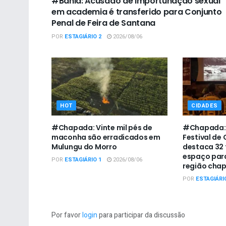
#Bahia: Acusado de importunação sexual
em academia é transferido para Conjunto
Penal de Feira de Santana
POR
ESTAGIÁRIO 2
2026/08/06
HOT
CIDADES
#Chapada: Vinte mil pés de
#Chapada: 
maconha são erradicados em
Festival de
Mulungu do Morro
destaca 32 
espaço para
POR
ESTAGIÁRIO 1
2026/08/06
região cha
POR
ESTAGIÁRI
Por favor
login
para participar da discussão