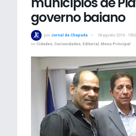
municípios de Piat
governo baiano
por
Jornal da Chapada
18 agosto 2015 - 15h
no
Cidades
,
Curiosidades
,
Editorial
,
Menu Principal