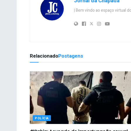
Jornal da Chapada
| Bem vindo ao espaço virtual
Relacionado
Postagens
POLÍCIA