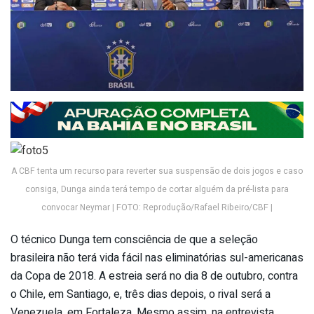
A CBF tenta um recurso para reverter sua suspensão de dois jogos e caso
consiga, Dunga ainda terá tempo de cortar alguém da pré-lista para
convocar Neymar | FOTO: Reprodução/Rafael Ribeiro/CBF |
O técnico Dunga tem consciência de que a seleção
brasileira não terá vida fácil nas eliminatórias sul-americanas
da Copa de 2018. A estreia será no dia 8 de outubro, contra
o Chile, em Santiago, e, três dias depois, o rival será a
Venezuela, em Fortaleza. Mesmo assim, na entrevista