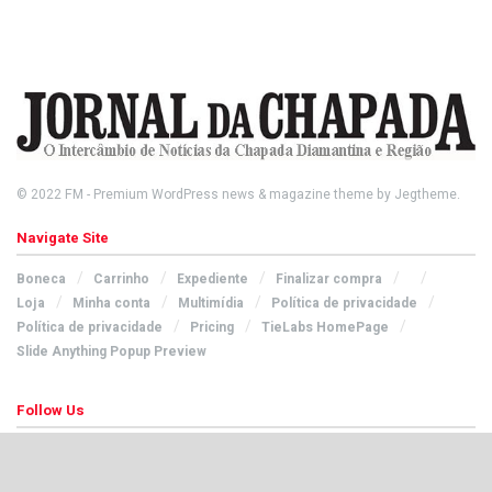
© 2022
FM
- Premium WordPress news & magazine theme by
Jegtheme
.
Navigate Site
Boneca
Carrinho
Expediente
Finalizar compra
Loja
Minha conta
Multimídia
Política de privacidade
Política de privacidade
Pricing
TieLabs HomePage
Slide Anything Popup Preview
Follow Us