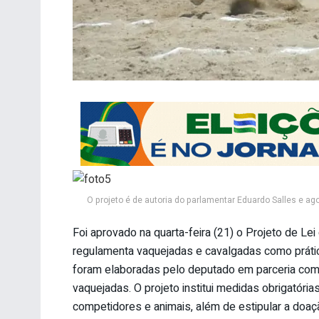
O projeto é de autoria do parlamentar Eduardo Salles e a
Foi aprovado na quarta-feira (21) o Projeto de L
regulamenta vaquejadas e cavalgadas como prática
foram elaboradas pelo deputado em parceria com 
vaquejadas. O projeto institui medidas obrigatória
competidores e animais, além de estipular a doa