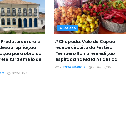
CIDADES
Produtores rurais
#Chapada: Vale do Capão
desapropriação
recebe circuito do Festival
zação para obra do
‘Tempero Bahia’ em edição
refeitura em Rio de
inspirada na Mata Atlântica
POR
ESTAGIÁRIO 2
2026/08/05
O 2
2026/08/05