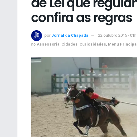
de Lei que regul
confira as regras
por
Jornal da Chapada
22 outubro 2015 - 01h
no
Assessoria
,
Cidades
,
Curiosidades
,
Menu Principa