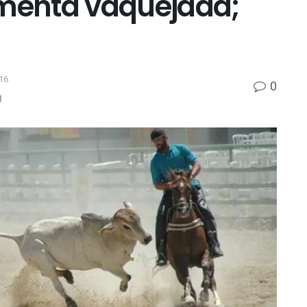
amenta vaquejada;
16
0
l