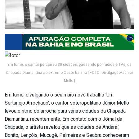
Em turnê, o cantor percorreu 30 cidades, passando por rádios e TVs, da
Chapada Diamantina ao extremo Oeste baiano | FOTO: Divulgação/Júnior
Mello |
Em turnê, divulgando o seu mais novo trabalho ‘Um
Sertanejo Arrochado’, o cantor soteropolitano Júnior Mello
levou o ritmo do arrocha para várias cidades da Chapada
Diamantina, recentemente. Em contato com o Jornal da
Chapada, o artista revelou que as cidades de Andaraí,
Bonito, Lençóis, Mucugê, Palmeiras e Seabra conheceram