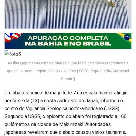
As ilhas japonesas estão situadas numa falha das placas tectônicas e
que anualmente regista abalos violentos | FOTO: Reprodução/Carrossel
Grande |
Um abalo sísmico de magnitude 7 na escala Richter atingiu
nesta sexta (13) a costa sudoeste do Japão, informou o
centro de Vigilância Geológica norte-americano (USGS).
Segundo a USGS, o epicento do abalo foi registrado a 160
quilómetros da cidade de Makurazaki. Autoridades
japonesas revelaram que o abalo causou vários tsunamis,