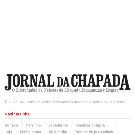
© 2022
FM
- Premium WordPress news & magazine theme by
Jegtheme
.
Navigate Site
Boneca
Carrinho
Expediente
Finalizar compra
Loja
Minha conta
Multimídia
Política de privacidade