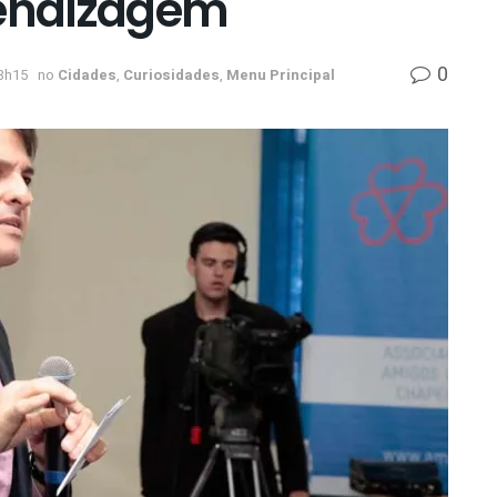
rendizagem
0
3h15
no
Cidades
,
Curiosidades
,
Menu Principal