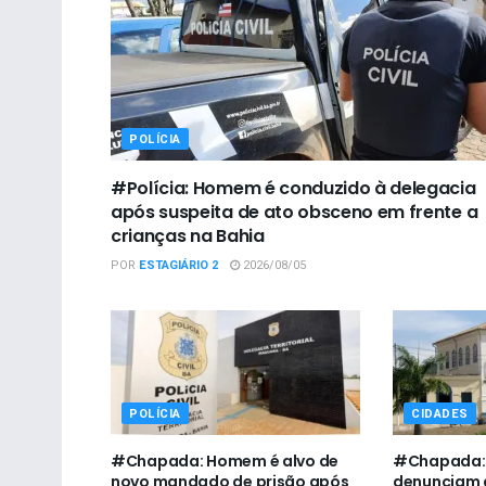
POLÍCIA
#Polícia: Homem é conduzido à delegacia
após suspeita de ato obsceno em frente a
crianças na Bahia
POR
ESTAGIÁRIO 2
2026/08/05
POLÍCIA
CIDADES
#Chapada: Homem é alvo de
#Chapada: 
novo mandado de prisão após
denunciam 