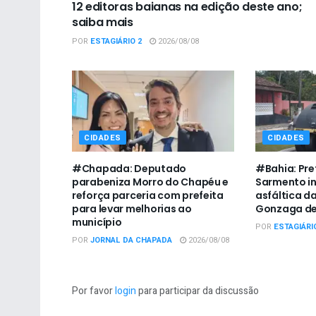
12 editoras baianas na edição deste ano;
saiba mais
POR
ESTAGIÁRIO 2
2026/08/08
CIDADES
CIDADES
#Chapada: Deputado
#Bahia: Pre
parabeniza Morro do Chapéu e
Sarmento i
reforça parceria com prefeita
asfáltica da
para levar melhorias ao
Gonzaga de
município
POR
ESTAGIÁRI
POR
JORNAL DA CHAPADA
2026/08/08
Por favor
login
para participar da discussão