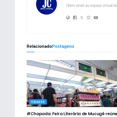
| Bem vindo ao espaço virtual
Relacionado
Postagens
CIDADES
#Chapada: Feira Literária de Mucugê reún