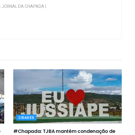
 do JORNAL DA CHAPADA |
CIDADES
e
#Chapada: TJBA mantém condenação de