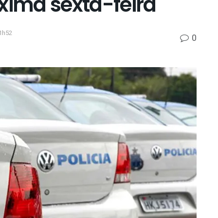
xima sexta-feira
1h52
0