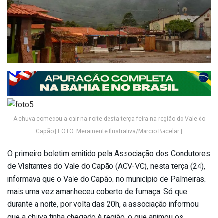
A chuva começou a cair na noite desta terça-feira na região do Vale do
Capão | FOTO: Meramente Ilustrativa/Marcio Bacelar |
O primeiro boletim emitido pela Associação dos Condutores
de Visitantes do Vale do Capão (ACV-VC), nesta terça (24),
informava que o Vale do Capão, no município de Palmeiras,
mais uma vez amanheceu coberto de fumaça. Só que
durante a noite, por volta das 20h, a associação informou
que a chuva tinha chegado à região, o que animou os