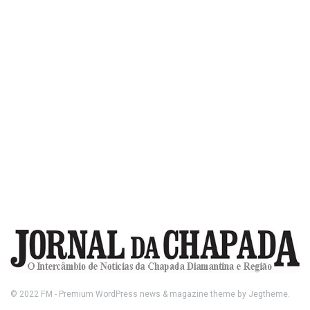
© 2022
FM
- Premium WordPress news & magazine theme by
Jegtheme
.