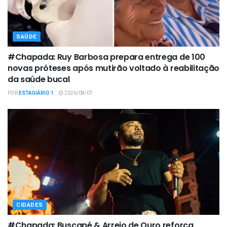
SAÚDE
#Chapada: Ruy Barbosa prepara entrega de 100
novas próteses após mutirão voltado à reabilitação
da saúde bucal
POR
ESTAGIÁRIO 1
2026/08/07
CIDADES
#Chapada: Buscapé & Arreio de Ouro reforça