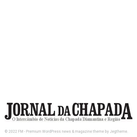
© 2022
FM
- Premium WordPress news & magazine theme by
Jegtheme
.