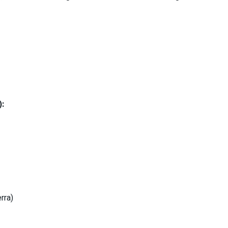
):
rra)