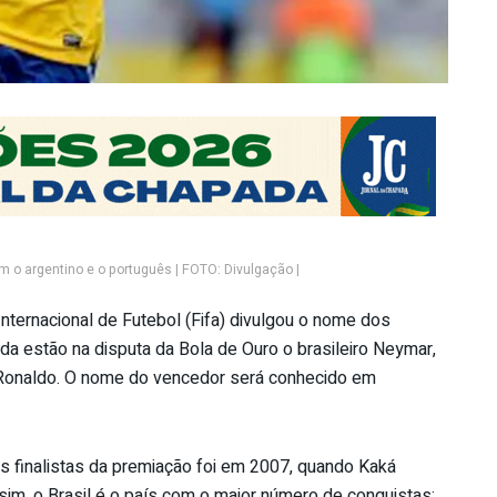
m o argentino e o português | FOTO: Divulgação |
nternacional de Futebol (Fifa) divulgou o nome dos
nda estão na disputa da Bola de Ouro o brasileiro Neymar,
o Ronaldo. O nome do vencedor será conhecido em
ês finalistas da premiação foi em 2007, quando Kaká
m, o Brasil é o país com o maior número de conquistas: