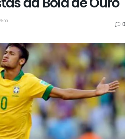
istas da Bola de Ouro
2h00
0