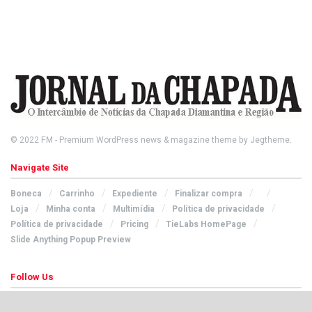
© 2022
FM
- Premium WordPress news & magazine theme by
Jegtheme
.
Navigate Site
Boneca
Carrinho
Expediente
Finalizar compra
Loja
Minha conta
Multimídia
Política de privacidade
Política de privacidade
Pricing
TieLabs HomePage
Slide Anything Popup Preview
Follow Us