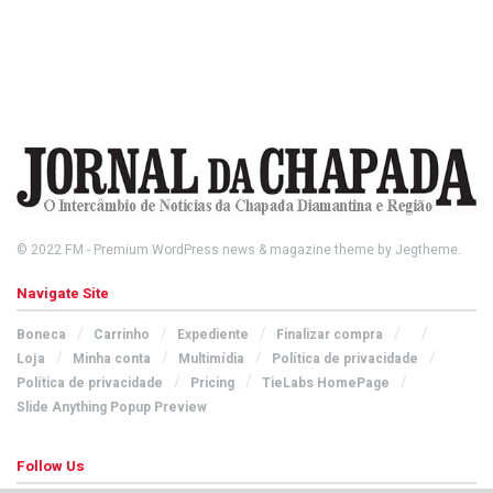
© 2022
FM
- Premium WordPress news & magazine theme by
Jegtheme
.
Navigate Site
Boneca
Carrinho
Expediente
Finalizar compra
Loja
Minha conta
Multimídia
Política de privacidade
Política de privacidade
Pricing
TieLabs HomePage
Slide Anything Popup Preview
Follow Us