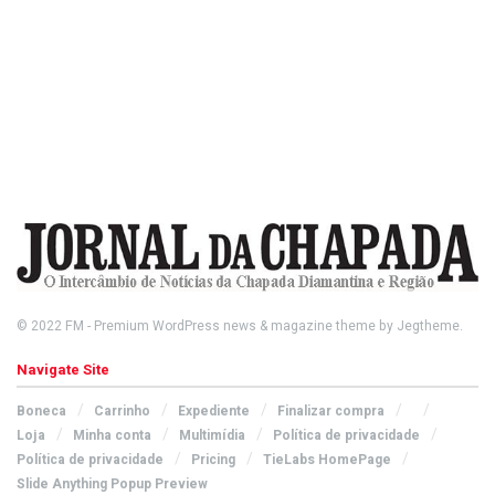
© 2022
FM
- Premium WordPress news & magazine theme by
Jegtheme
.
Navigate Site
Boneca
Carrinho
Expediente
Finalizar compra
Loja
Minha conta
Multimídia
Política de privacidade
Política de privacidade
Pricing
TieLabs HomePage
Slide Anything Popup Preview