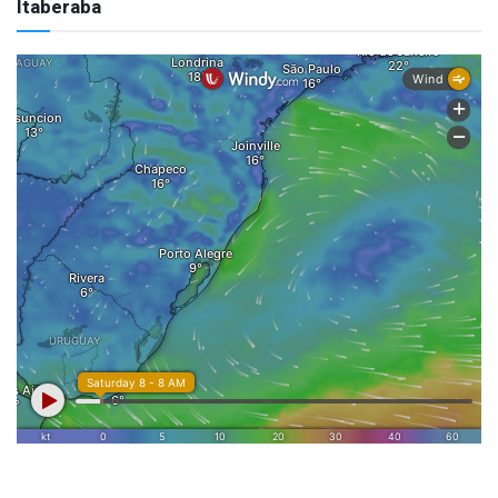
Itaberaba