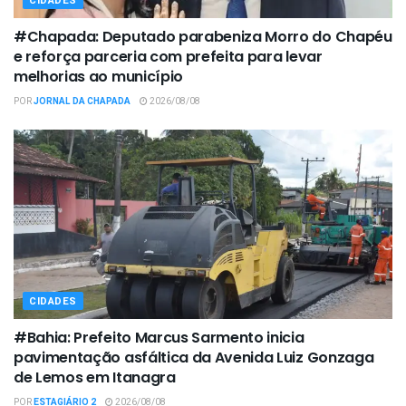
CIDADES
#Chapada: Deputado parabeniza Morro do Chapéu
e reforça parceria com prefeita para levar
melhorias ao município
POR
JORNAL DA CHAPADA
2026/08/08
CIDADES
#Bahia: Prefeito Marcus Sarmento inicia
pavimentação asfáltica da Avenida Luiz Gonzaga
de Lemos em Itanagra
POR
ESTAGIÁRIO 2
2026/08/08