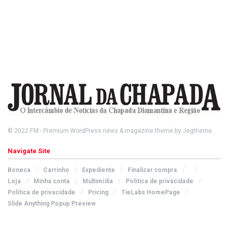
© 2022
FM
- Premium WordPress news & magazine theme by
Jegtheme
.
Navigate Site
Boneca
Carrinho
Expediente
Finalizar compra
Loja
Minha conta
Multimídia
Política de privacidade
Política de privacidade
Pricing
TieLabs HomePage
Slide Anything Popup Preview