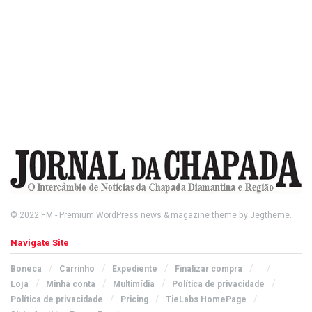
© 2022
FM
- Premium WordPress news & magazine theme by
Jegtheme
.
Navigate Site
Boneca
Carrinho
Expediente
Finalizar compra
Loja
Minha conta
Multimídia
Política de privacidade
Política de privacidade
Pricing
TieLabs HomePage