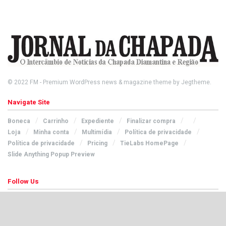
© 2022
FM
- Premium WordPress news & magazine theme by
Jegtheme
.
Navigate Site
Boneca
Carrinho
Expediente
Finalizar compra
Loja
Minha conta
Multimídia
Política de privacidade
Política de privacidade
Pricing
TieLabs HomePage
Slide Anything Popup Preview
Follow Us