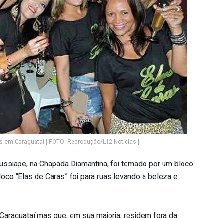
s em Caraguataí | FOTO: Reprodução/L12 Notícias |
 Jussiape, na Chapada Diamantina, foi tomado por um bloco
co “Elas de Caras” foi para ruas levando a beleza e
araguataí mas que, em sua maioria, residem fora da