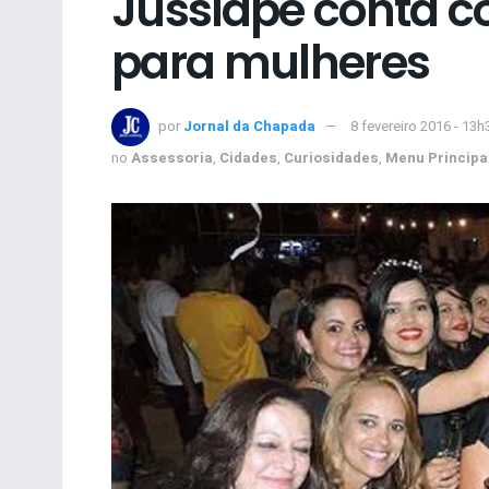
Jussiape conta c
para mulheres
por
Jornal da Chapada
8 fevereiro 2016 - 13h
no
Assessoria
,
Cidades
,
Curiosidades
,
Menu Principa