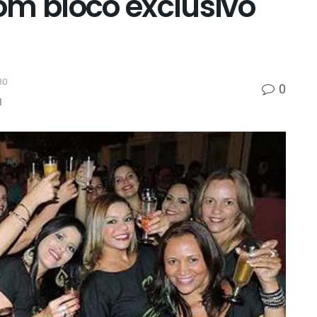
om bloco exclusivo
30
0
l