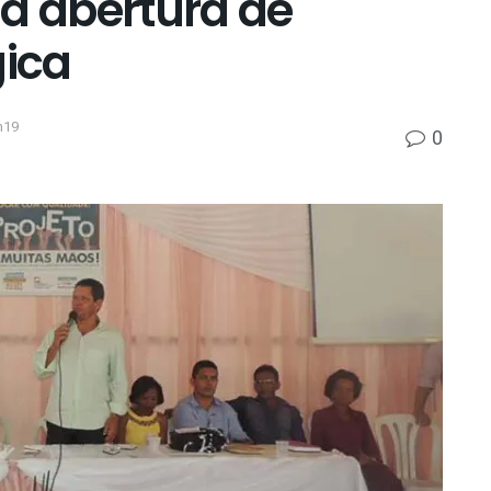
da abertura de
ica
h19
0