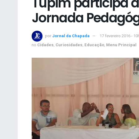
Tupim participa 
Jornada Pedagóg
por
Jornal da Chapada
17 fevereiro 2016 - 10
no
Cidades
,
Curiosidades
,
Educação
,
Menu Principal