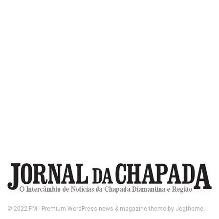
© 2022
FM
- Premium WordPress news & magazine theme by
Jegtheme
.