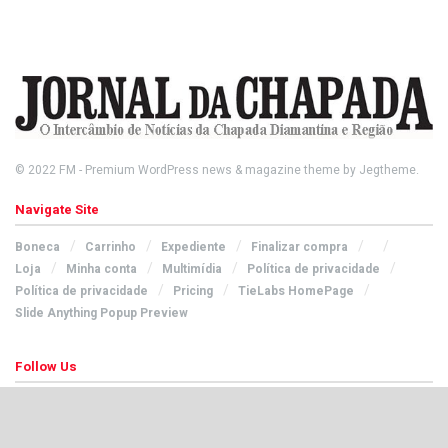
© 2022
FM
- Premium WordPress news & magazine theme by
Jegtheme
.
Navigate Site
Boneca
Carrinho
Expediente
Finalizar compra
Loja
Minha conta
Multimídia
Política de privacidade
Política de privacidade
Pricing
TieLabs HomePage
Slide Anything Popup Preview
Follow Us