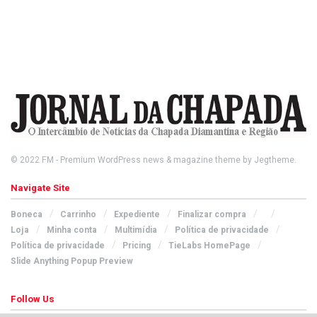
© 2022
FM
- Premium WordPress news & magazine theme by
Jegtheme
.
Navigate Site
Boneca
Carrinho
Expediente
Finalizar compra
Loja
Minha conta
Multimídia
Política de privacidade
Política de privacidade
Pricing
TieLabs HomePage
Slide Anything Popup Preview
Follow Us