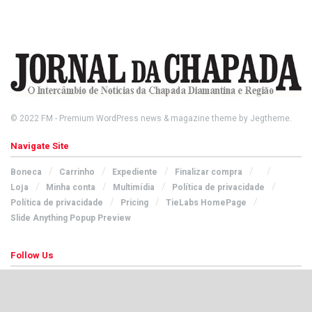
© 2022
FM
- Premium WordPress news & magazine theme by
Jegtheme
.
Navigate Site
Boneca
Carrinho
Expediente
Finalizar compra
Loja
Minha conta
Multimídia
Política de privacidade
Política de privacidade
Pricing
TieLabs HomePage
Slide Anything Popup Preview
Follow Us