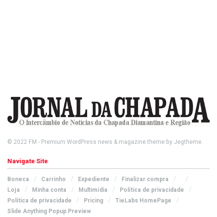
© 2022
FM
- Premium WordPress news & magazine theme by
Jegtheme
.
Navigate Site
Boneca
Carrinho
Expediente
Finalizar compra
Loja
Minha conta
Multimídia
Política de privacidade
Política de privacidade
Pricing
TieLabs HomePage
Slide Anything Popup Preview