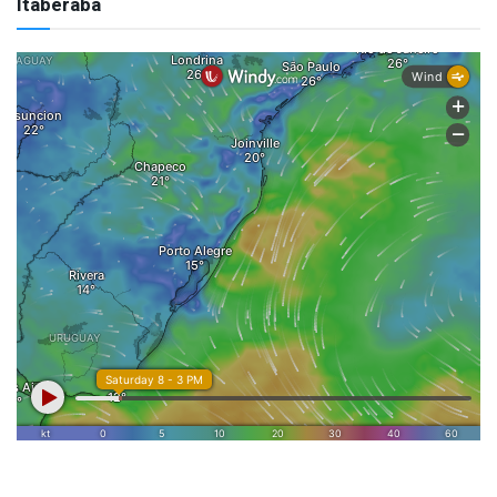
Itaberaba