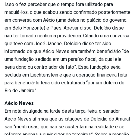
Isso o fez perceber que o tempo fora utilizado para
maquiá-los, o que acabou sendo confirmado posteriormente
em conversa com Aécio (uma delas no palácio do governo,
em Belo Horizonte) e Paes. Apesar disso, Delcídio disse
não ter tomado nenhuma providência. Citando uma conversa
que teve com José Janene, Delcídio disse ter sido
informado de que Aécio Neves era também beneficiário “de
uma fundação sediada em um paraíso fiscal, da qual ele
seria dono ou controlador de fato”. Essa fundação seria
sediada em Liechtenstein e que a operação financeira feita
para beneficiá-lo teria sido estruturada “por um doleiro do
Rio de Janeiro”.
Aécio Neves
Em nota divulgada na tarde desta terça-feira, o senador
Aécio Neves afirmou que as citações de Delcídio do Amaral
são “mentirosas, que não se sustentam na realidade e se
referem apenas a ouvir dizer de terceiros”. Sobre a menção