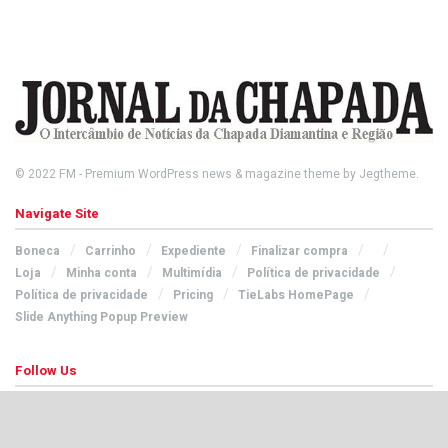
© 2022
FM
- Premium WordPress news & magazine theme by
Jegtheme
.
Navigate Site
Boneca
Carrinho
Expediente
Finalizar compra
Loja
Minha conta
Multimídia
Política de privacidade
Política de privacidade
Pricing
TieLabs HomePage
Slide Anything Popup Preview
Follow Us