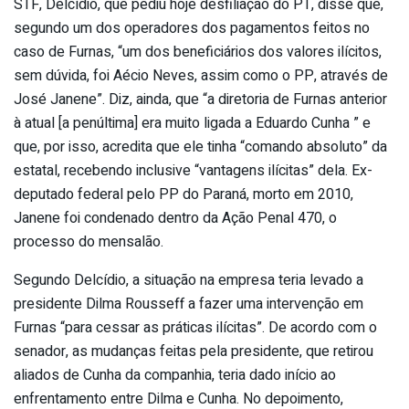
STF, Delcídio, que pediu hoje desfiliação do PT, disse que,
segundo um dos operadores dos pagamentos feitos no
caso de Furnas, “um dos beneficiários dos valores ilícitos,
sem dúvida, foi Aécio Neves, assim como o PP, através de
José Janene”. Diz, ainda, que “a diretoria de Furnas anterior
à atual [a penúltima] era muito ligada a Eduardo Cunha ” e
que, por isso, acredita que ele tinha “comando absoluto” da
estatal, recebendo inclusive “vantagens ilícitas” dela. Ex-
deputado federal pelo PP do Paraná, morto em 2010,
Janene foi condenado dentro da Ação Penal 470, o
processo do mensalão.
Segundo Delcídio, a situação na empresa teria levado a
presidente Dilma Rousseff a fazer uma intervenção em
Furnas “para cessar as práticas ilícitas”. De acordo com o
senador, as mudanças feitas pela presidente, que retirou
aliados de Cunha da companhia, teria dado início ao
enfrentamento entre Dilma e Cunha. No depoimento,