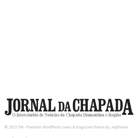
© 2022
FM
- Premium WordPress news & magazine theme by
Jegtheme
.