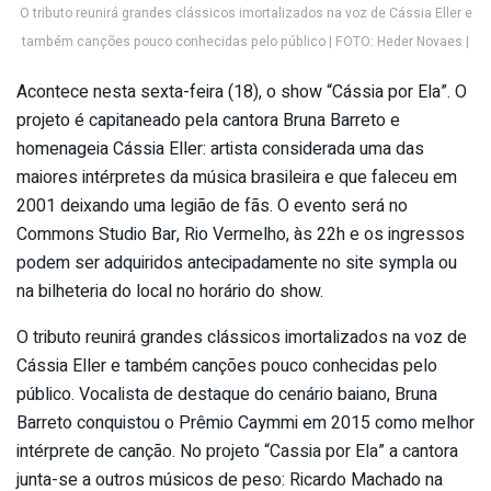
O tributo reunirá grandes clássicos imortalizados na voz de Cássia Eller e
também canções pouco conhecidas pelo público | FOTO: Heder Novaes |
Acontece nesta sexta-feira (18), o show “Cássia por Ela”. O
projeto é capitaneado pela cantora Bruna Barreto e
homenageia Cássia Eller: artista considerada uma das
maiores intérpretes da música brasileira e que faleceu em
2001 deixando uma legião de fãs. O evento será no
Commons Studio Bar, Rio Vermelho, às 22h e os ingressos
podem ser adquiridos antecipadamente no site sympla ou
na bilheteria do local no horário do show.
O tributo reunirá grandes clássicos imortalizados na voz de
Cássia Eller e também canções pouco conhecidas pelo
público. Vocalista de destaque do cenário baiano, Bruna
Barreto conquistou o Prêmio Caymmi em 2015 como melhor
intérprete de canção. No projeto “Cassia por Ela” a cantora
junta-se a outros músicos de peso: Ricardo Machado na