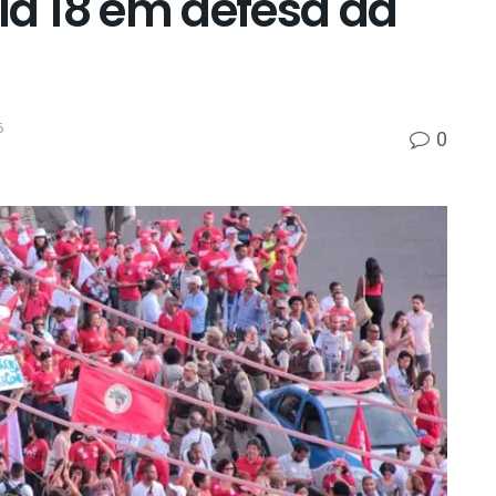
ia 18 em defesa da
6
0