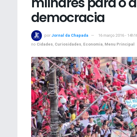
milhares para o d
democracia
por
Jornal da Chapada
16 março 2016 - 14h1
no
Cidades
,
Curiosidades
,
Economia
,
Menu Principal