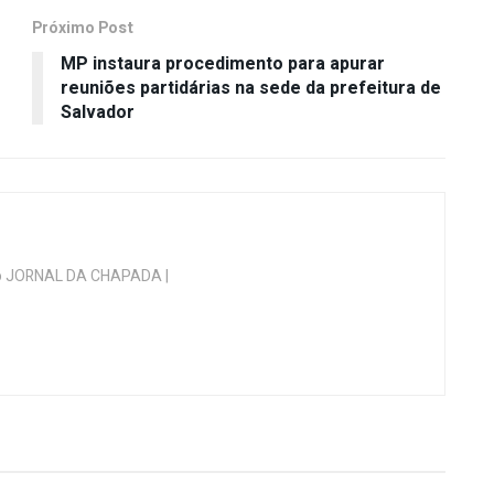
Próximo Post
MP instaura procedimento para apurar
reuniões partidárias na sede da prefeitura de
Salvador
 do JORNAL DA CHAPADA |