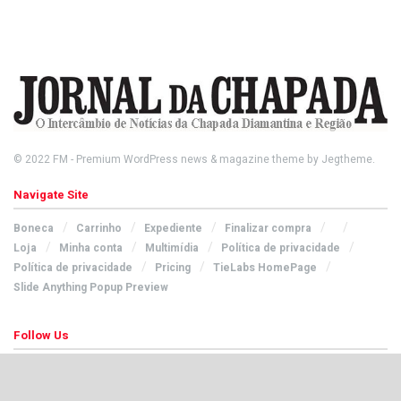
© 2022
FM
- Premium WordPress news & magazine theme by
Jegtheme
.
Navigate Site
Boneca
Carrinho
Expediente
Finalizar compra
Loja
Minha conta
Multimídia
Política de privacidade
Política de privacidade
Pricing
TieLabs HomePage
Slide Anything Popup Preview
Follow Us