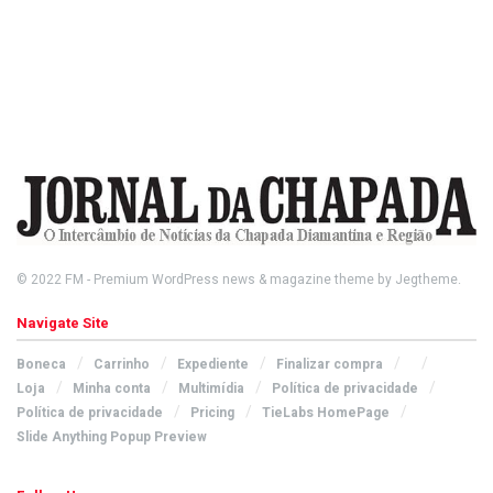
© 2022
FM
- Premium WordPress news & magazine theme by
Jegtheme
.
Navigate Site
Boneca
Carrinho
Expediente
Finalizar compra
Loja
Minha conta
Multimídia
Política de privacidade
Política de privacidade
Pricing
TieLabs HomePage
Slide Anything Popup Preview