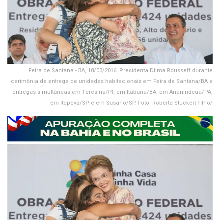
Feira de Santana - BA, 18/03/2016. Presidenta Dilma Rousseff durante
cerimônia de entrega de unidades habitacionais em Feira de Santana/BA e
entregas simultâneas em Teresina/PI, em Itabuna/BA, em Ananindeua/PA,
em Itapeva/SP e em Susano/SP. Foto: Roberto Stuckert Filho/