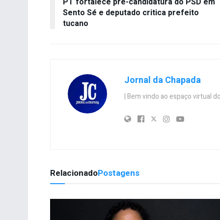
PT fortalece pré-candidatura do PSD em
Sento Sé e deputado critica prefeito
tucano
Jornal da Chapada
| Bem vindo ao espaço virtual
Relacionado
Postagens