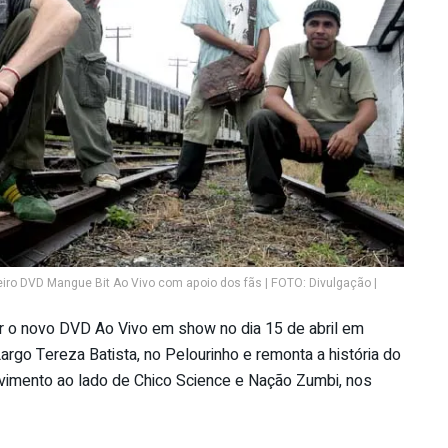
iro DVD Mangue Bit Ao Vivo com apoio dos fãs | FOTO: Divulgação |
r o novo DVD Ao Vivo em show no dia 15 de abril em
argo Tereza Batista, no Pelourinho e remonta a história do
vimento ao lado de Chico Science e Nação Zumbi, nos