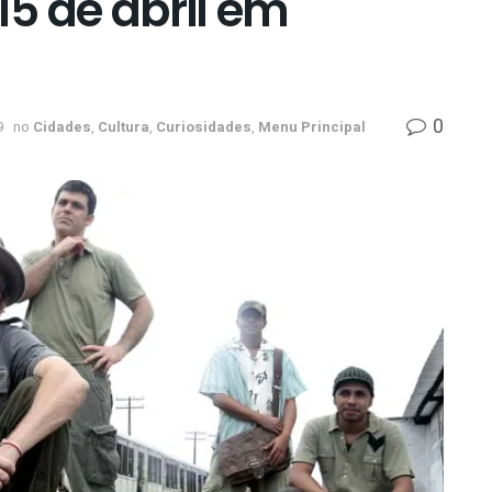
 15 de abril em
0
9
no
Cidades
,
Cultura
,
Curiosidades
,
Menu Principal