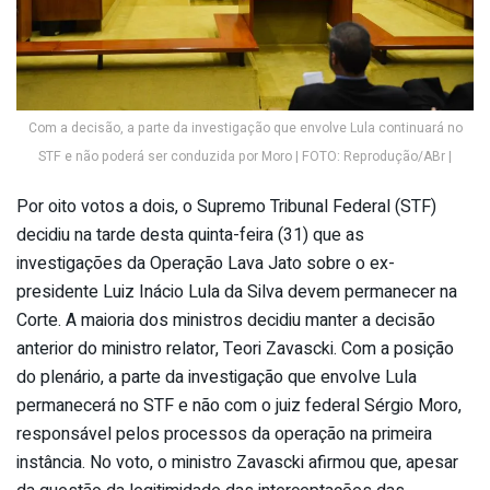
Com a decisão, a parte da investigação que envolve Lula continuará no
STF e não poderá ser conduzida por Moro | FOTO: Reprodução/ABr |
Por oito votos a dois, o Supremo Tribunal Federal (STF)
decidiu na tarde desta quinta-feira (31) que as
investigações da Operação Lava Jato sobre o ex-
presidente Luiz Inácio Lula da Silva devem permanecer na
Corte. A maioria dos ministros decidiu manter a decisão
anterior do ministro relator, Teori Zavascki. Com a posição
do plenário, a parte da investigação que envolve Lula
permanecerá no STF e não com o juiz federal Sérgio Moro,
responsável pelos processos da operação na primeira
instância. No voto, o ministro Zavascki afirmou que, apesar