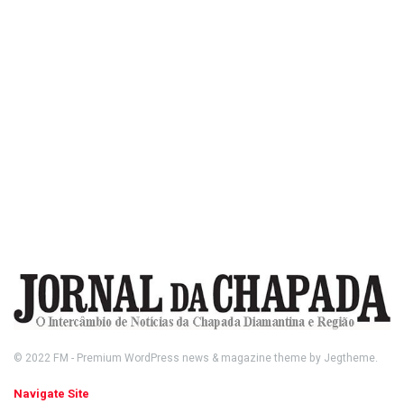
© 2022
FM
- Premium WordPress news & magazine theme by
Jegtheme
.
Navigate Site