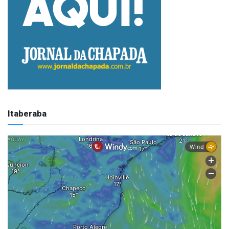
Itaberaba