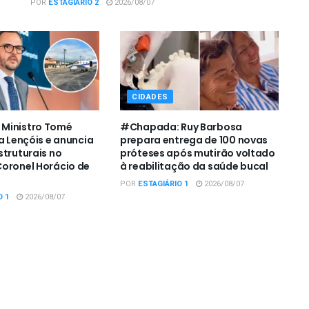
POR
ESTAGIÁRIO 2
2026/08/07
CIDADES
Ministro Tomé
#Chapada: Ruy Barbosa
a Lençóis e anuncia
prepara entrega de 100 novas
struturais no
próteses após mutirão voltado
oronel Horácio de
à reabilitação da saúde bucal
POR
ESTAGIÁRIO 1
2026/08/07
O 1
2026/08/07