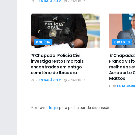
POR
ESTAGIÁRIO 2
2026/08/07
POLÍCIA
CIDADES
#Chapada: Polícia Civil
#Chapada: 
investiga restos mortais
Franca visit
encontrados em antigo
melhorias e
cemitério de Ibicoara
Aeroporto C
Mattos
POR
ESTAGIÁRIO 2
2026/08/07
POR
ESTAGIÁRI
Por favor
login
para participar da discussão