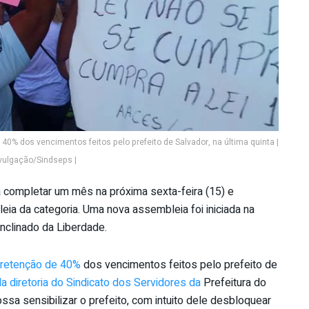
 40% dos vencimentos feitos pelo prefeito de Salvador, na última quinta |
vulgação/Sindseps |
á completar um mês na próxima sexta-feira (15) e
ia da categoria. Uma nova assembleia foi iniciada na
Inclinado da Liberdade.
a retenção de 40%
dos vencimentos feitos pelo prefeito de
a diretoria do Sindicato dos Servidores da
Prefeitura do
sa sensibilizar o prefeito, com intuito dele desbloquear