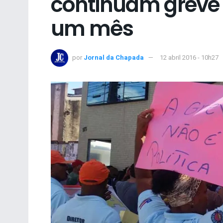
continuam greve 
um mês
por
Jornal da Chapada
12 abril 2016 - 10h27