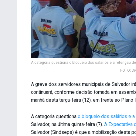
A categoria questiona o bloqueio dos salários e a retenção de
FOTO: Di
A greve dos servidores municipais de Salvador ir
continuará, conforme decisão tomada em assemble
manhã desta terça-feira (12), em frente ao Plano 
A categoria questiona
o bloqueio dos salários e 
Salvador, na última quinta-feira (7).
A Expectativa d
Salvador (Sindseps) é que a mobilização desta pos