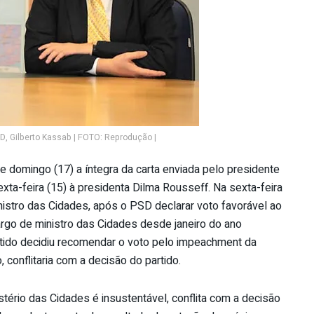
SD, Gilberto Kassab | FOTO: Reprodução |
e domingo (17) a íntegra da carta enviada pelo presidente
sexta-feira (15) à presidenta Dilma Rousseff. Na sexta-feira
stro das Cidades, após o PSD declarar voto favorável ao
go de ministro das Cidades desde janeiro do ano
artido decidiu recomendar o voto pelo impeachment da
 conflitaria com a decisão do partido.
stério das Cidades é insustentável, conflita com a decisão