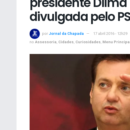
presidente Dilma 
divulgada pelo P
por
Jornal da Chapada
17 abril 2016 - 12h29
no
Assessoria
,
Cidades
,
Curiosidades
,
Menu Principa