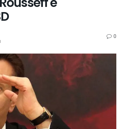
Rousseff é
SD
0
l