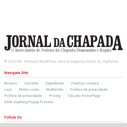
© 2022
FM
- Premium WordPress news & magazine theme by
Jegtheme
.
Navigate Site
Boneca
Carrinho
Expediente
Finalizar compra
Loja
Minha conta
Multimídia
Política de privacidade
Política de privacidade
Pricing
TieLabs HomePage
Slide Anything Popup Preview
Follow Us