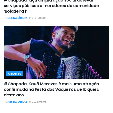
#Chapada: Iaçu amplia ação social ao levar
serviços públicos a moradores da comunidade
‘Boiadeira 1’
POR
ESTAGIÁRIO 2
2026/08/08
CIDADES
#Chapada: Kauã Menezes é mais uma atração
confirmada na Festa dos Vaqueiros de Ibiquera
deste ano
POR
ESTAGIÁRIO 2
2026/08/08