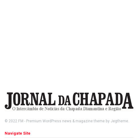
© 2022
FM
- Premium WordPress news & magazine theme by
Jegtheme
.
Navigate Site