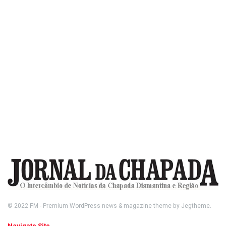
© 2022
FM
- Premium WordPress news & magazine theme by
Jegtheme
.
Navigate Site